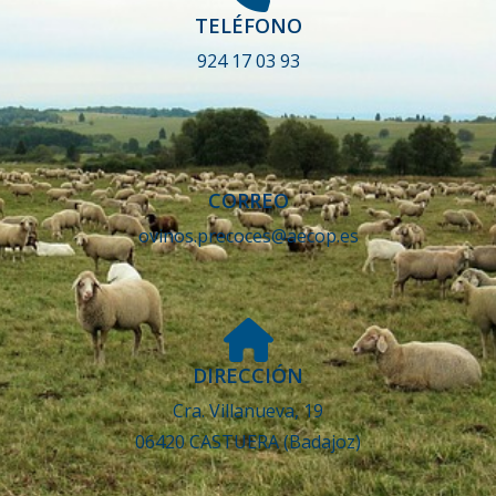
TELÉFONO
924 17 03 93
CORREO
ovinos.precoces@aecop.es
DIRECCIÓN
Cra. Villanueva, 19
06420 CASTUERA (Badajoz)