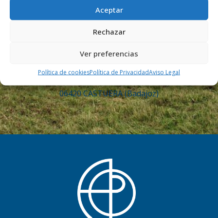
ovinos.precoces@aecop.es
Aceptar
Rechazar
Ver preferencias
DIRECCIÓN
Política de cookies
Política de Privacidad
Aviso Legal
Cra. Villanueva, 19
06420 CASTUERA (Badajoz)