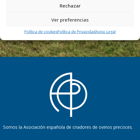
Rechazar
DIRECCIÓN
Ver preferencias
Cra. Villanueva, 19
06420 CASTUERA (Badajoz)
Política de cookies
Política de Privacidad
Aviso Legal
Somos la Asociación española de criadores de ovinos precoces.