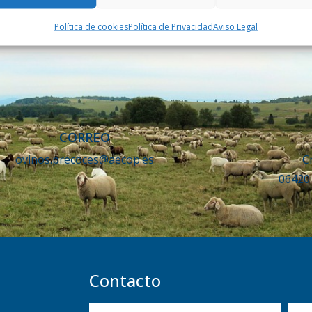
Política de cookies
Política de Privacidad
Aviso Legal
CORREO
ovinos.precoces@aecop.es
C
06420
Contacto