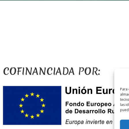
COFINANCIADA POR:
Para 
almac
tecno
las i
puede