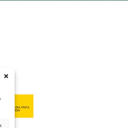
a
o
s